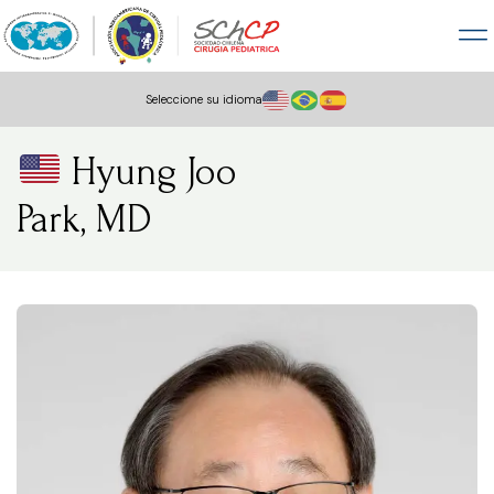
Seleccione su idioma
Hyung Joo
Park, MD